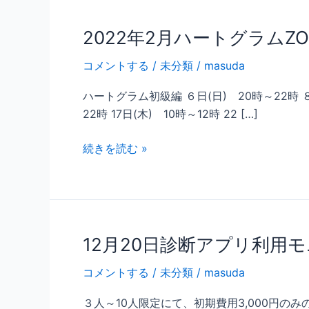
2022年2月ハートグラムZ
コメントする
/
未分類
/
masuda
ハートグラム初級編 ６日(日) 20時～22時 ８日
22時 17日(木) 10時～12時 22 […]
2022
続きを読む »
年
2
月
ハ
ー
12月20日診断アプリ利用
ト
コメントする
/
未分類
/
masuda
グ
ラ
３人～10人限定にて、初期費用3,000円の