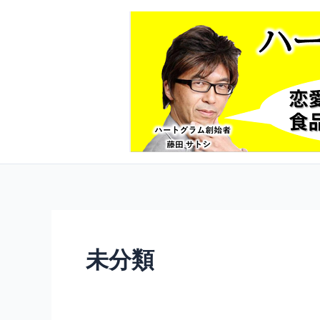
内
容
を
ス
キ
ッ
プ
未分類