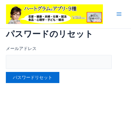
内
容
を
Main
ス
Men
パスワードのリセット
キ
ッ
プ
メールアドレス