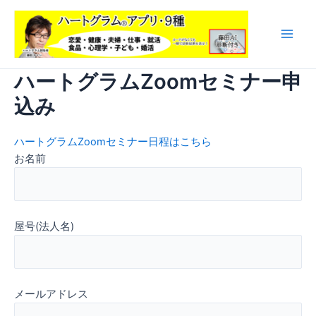
内
容
を
Main
ス
Men
ハートグラムZoomセミナー申
キ
ッ
込み
プ
ハートグラムZoomセミナー日程はこちら
お名前
屋号(法人名)
メールアドレス